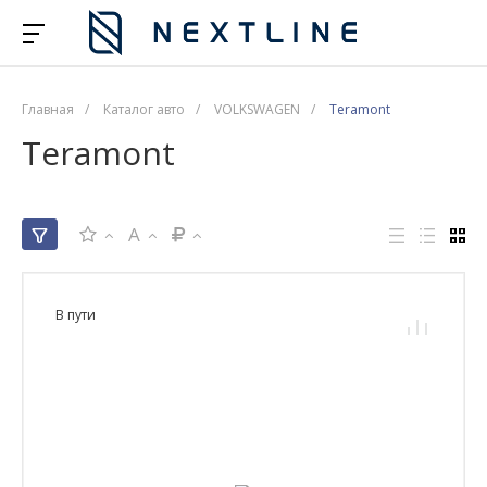
Главная
/
Каталог авто
/
VOLKSWAGEN
/
Teramont
Teramont
A
В пути