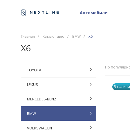
Автомобили
Главная
/
Каталог авто
/
BMW
/
X6
X6
По популярн
TOYOTA
LEXUS
В наличи
MERCEDES-BENZ
BMW
VOLKSWAGEN