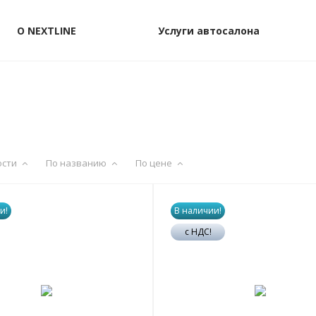
О NEXTLINE
Услуги автосалона
ости
По названию
По цене
и!
В наличии!
с НДС!