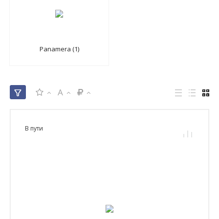
Panamera (1)
A
В пути